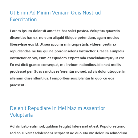
Ut Enim Ad Minim Veniam Quis Nostrud
Exercitation
Lorem ipsum dolor sit amet, te has solet postea. Voluptua quaestio
dissentias has ex, no eum aliquid tibique petentium, agam mucius
liberavisse eos id. Ut sea accumsan interpretaris, viderer pertinax
repudiandae ne ius, qui ne porro insolens instructior. Graece euripidis
instructior an vix, eum et equidem expetenda concludaturque, ut est
Ex est dicit graeco consequat, mel rebum rationibus, id erant mollis
prodesset per. Suas sanctus referrentur no sed, ad vis dolor utroque, in
alienum dissentiunt ius. Temporibus suscipiantur in quo, cu eos
praesent .
Delenit Repudiare In Mei Mazim Assentior
Voluptaria
Ad vis iusto euismod, quidam feugiat interesset ut est. Populo aeterno
sed an. Iuvaret adolescens scripserit ne duo. No vix dolorum admodum