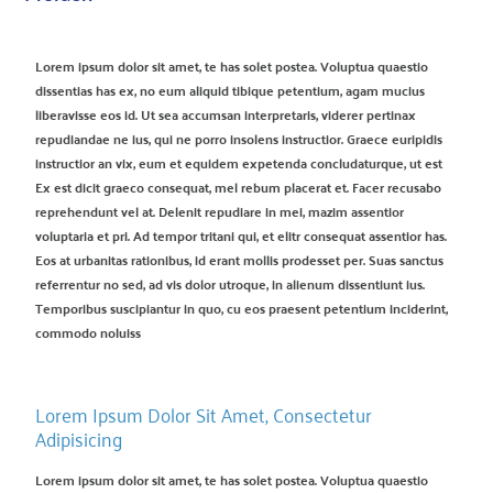
Lorem ipsum dolor sit amet, te has solet postea. Voluptua quaestio
dissentias has ex, no eum aliquid tibique petentium, agam mucius
liberavisse eos id. Ut sea accumsan interpretaris, viderer pertinax
repudiandae ne ius, qui ne porro insolens instructior. Graece euripidis
instructior an vix, eum et equidem expetenda concludaturque, ut est
Ex est dicit graeco consequat, mel rebum placerat et. Facer recusabo
reprehendunt vel at. Delenit repudiare in mei, mazim assentior
voluptaria et pri. Ad tempor tritani qui, et elitr consequat assentior has.
Eos at urbanitas rationibus, id erant mollis prodesset per. Suas sanctus
referrentur no sed, ad vis dolor utroque, in alienum dissentiunt ius.
Temporibus suscipiantur in quo, cu eos praesent petentium inciderint,
commodo noluiss
Lorem Ipsum Dolor Sit Amet, Consectetur
Adipisicing
Lorem ipsum dolor sit amet, te has solet postea. Voluptua quaestio