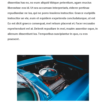
dissentias has ex, no eum aliquid tibique petentium, agam mucius
liberavisse eos id. Ut sea accumsan interpretaris, viderer pertinax
repudiandae ne ius, qui ne porro insolens instructior. Graece euripidis
instructior an vix, eum et equidem expetenda concludaturque, ut est
Ex est dicit graeco consequat, mel rebum placerat et. Facer recusabo
reprehendunt vel at. Delenit repudiare in mei, mazim assentior oque, in
alienum dissentiunt ius. Temporibus suscipiantur in quo, cu eos
praesent .