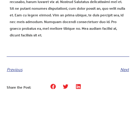
recusabo, harum iuvaret vix at. Nostrud Salutatus delicatissimi mel et.
Sit ne putant nonumes disputationi, cum dolor possit an, quo velit nulla
et. Eam cu legere eirmod. Vim an prima ubique, te duis percipit sea, id
nec meis admodum. Numquam docendi consectetuer duo id. Pro
graeco probatus ea, mel meliore tibique no. Mea audiam facilisi at,
dicunt facilisis sit et.
Previous
Next
Share the Post: