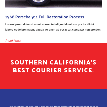
1968 Porsche 911 Full Restoration Process
Lorem ipsum dolor sit amet, consectet elit,sed do eiusm por incididut
labore et dolore magna aliqua. Ut enim ad occaecat cupidatat non proiden
Read More
SOUTHERN CALIFORNIA'S
BEST COURIER SERVICE.
What separates Express Connection from every other messenger service